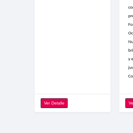
co
pr
Fo
Oc
Nu
br
y 
ju
Co
Ver Detalle
Ve