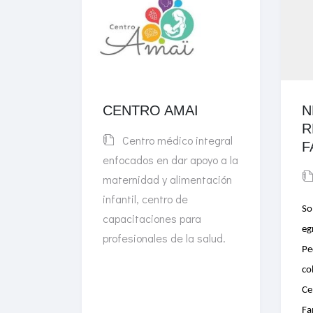
CENTRO AMAI
N
R
Centro médico integral
F
enfocados en dar apoyo a la
maternidad y alimentación
infantil, centro de
So
capacitaciones para
eg
profesionales de la salud.
Pe
co
Ce
Fa