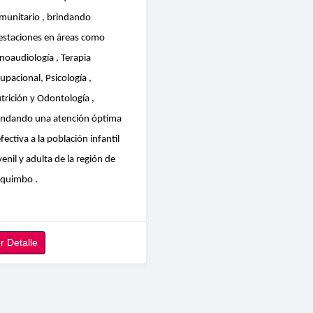
munitario , brindando
estaciones en áreas como
noaudiología , Terapia
upacional, Psicología ,
trición y Odontología ,
indando una atención óptima
efectiva a la población infantil
venil y adulta de la región de
quimbo .
r Detalle