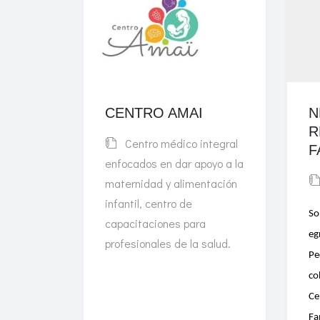
CENTRO AMAI
N
R
Centro médico integral
F
enfocados en dar apoyo a la
maternidad y alimentación
infantil, centro de
So
capacitaciones para
eg
profesionales de la salud.
Pe
co
Ce
Fa