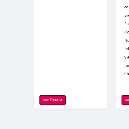
co
pr
Fo
Oc
Nu
br
y 
ju
Co
Ver Detalle
Ve