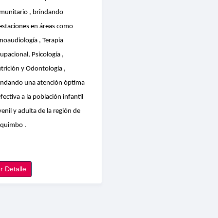
munitario , brindando
estaciones en áreas como
noaudiología , Terapia
upacional, Psicología ,
trición y Odontología ,
indando una atención óptima
efectiva a la población infantil
venil y adulta de la región de
quimbo .
r Detalle