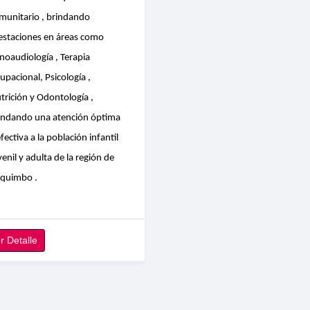
munitario , brindando
estaciones en áreas como
noaudiología , Terapia
upacional, Psicología ,
trición y Odontología ,
indando una atención óptima
efectiva a la población infantil
venil y adulta de la región de
quimbo .
r Detalle