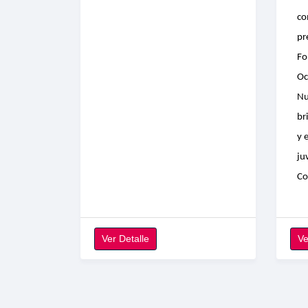
co
pr
Fo
Oc
Nu
br
y 
ju
Co
Ver Detalle
Ve