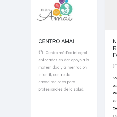
CENTRO AMAI
N
R
Centro médico integral
F
enfocados en dar apoyo a la
maternidad y alimentación
infantil, centro de
So
capacitaciones para
eg
profesionales de la salud.
Pe
co
Ce
Fa