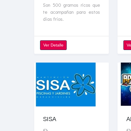
Son 500 gramos ricos que
te acompañan para estos
días fríos.
Ver Detalle
Ve
SISA
A