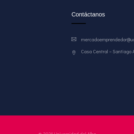
Contáctanos
mercadoemprendedor@ud
Casa Central – Santiago Av
© 2021 Universidad del Alba