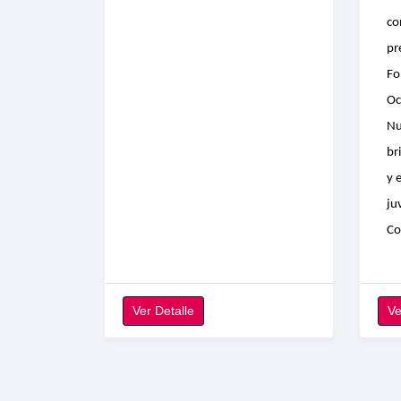
co
pr
Fo
Oc
Nu
br
y 
ju
Co
Ver Detalle
Ve