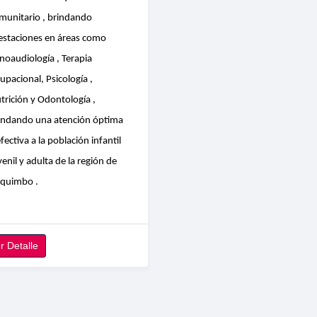
munitario , brindando
estaciones en áreas como
noaudiología , Terapia
upacional, Psicología ,
trición y Odontología ,
indando una atención óptima
efectiva a la población infantil
venil y adulta de la región de
quimbo .
r Detalle