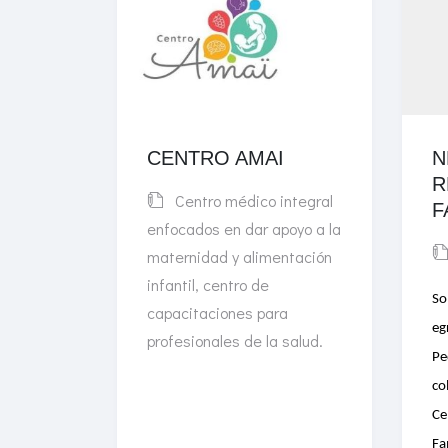
CENTRO AMAI
N
R
Centro médico integral
F
enfocados en dar apoyo a la
maternidad y alimentación
infantil, centro de
So
capacitaciones para
eg
profesionales de la salud.
Pe
co
Ce
Fa