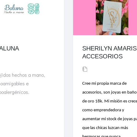
ALUNA
SHERILYN AMARIS
ACCESORIOS
jidos hechos a mano,
oamigables e
Cree mi propia marca de
poalergénicos.
accesorios, son joyas en baño
de oro 18k. Mi misión es crec
como emprendedora y
aumentar mi stock de joyas p
que las chicas luzcan más
hermosas que nunca.