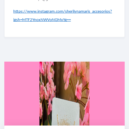
https://www.instagram.com/sherilynamaris_accesorios?
igsh=MTF2YnoxNWVoNGMxYg==
Enriched Learning Experiences
Get unlimited access to 2,000 of Educati’s top
courses for your team.
Join Now