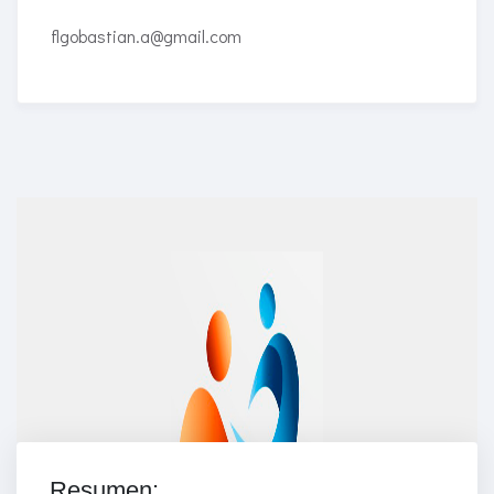
flgobastian.a@gmail.com
Enriched Learning Experiences
Get unlimited access to 2,000 of Educati’s top
courses for your team.
Join Now
Resumen: