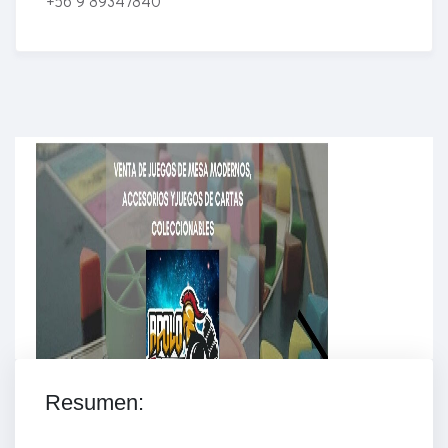
+56 9 89347840
Enriched Learning Experiences
Get unlimited access to 2,000 of Educati’s top
courses for your team.
Join Now
Resumen: