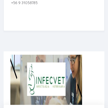
+56 9 31058785
Enriched Learning Experiences
Get unlimited access to 2,000 of Educati’s top
courses for your team.
Join Now