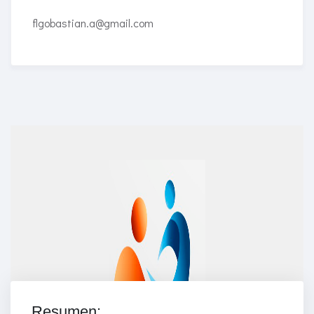
flgobastian.a@gmail.com
Enriched Learning Experiences
Get unlimited access to 2,000 of Educati’s top
courses for your team.
Join Now
Resumen: