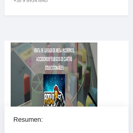
+56 9 89347840
Enriched Learning Experiences
Get unlimited access to 2,000 of Educati’s top
courses for your team.
Join Now
Resumen: