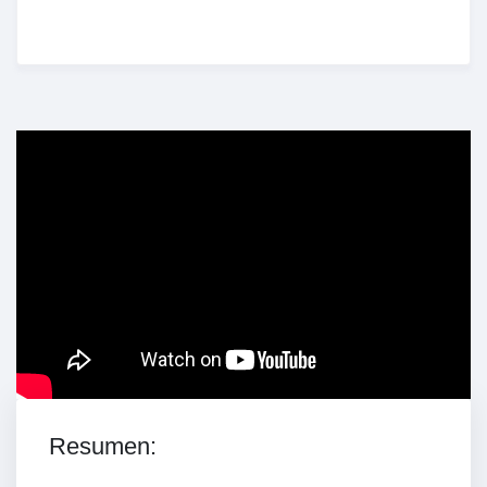
Enriched Learning Experiences
Get unlimited access to 2,000 of Educati’s top
courses for your team.
Join Now
Resumen: