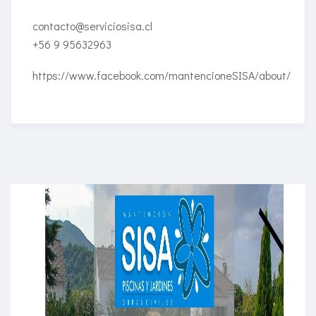
contacto@serviciosisa.cl
+56 9 95632963
https://www.facebook.com/mantencioneSISA/about/
Enriched Learning Experiences
Get unlimited access to 2,000 of Educati’s top
courses for your team.
Join Now