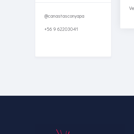
Ve
@canastasconyapa
+56 9 62203041
Enriched Learning
Experiences
Get unlimited access to 2,000
of Educati’s top courses for
your team.
Join Now