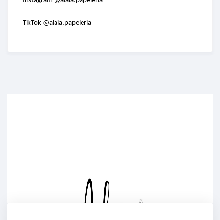
Instagram @alaia.papeleria
TikTok @alaia.papeleria
Enriched Learning Experiences
Get unlimited access to 2,000 of Educati’s top
courses for your team.
Join Now