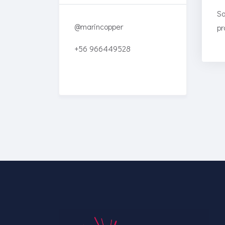
So
@marincopper
pr
+56 966449528
Enriched Learning
Experiences
Get unlimited access to 2,000
of Educati’s top courses for
your team.
Join Now