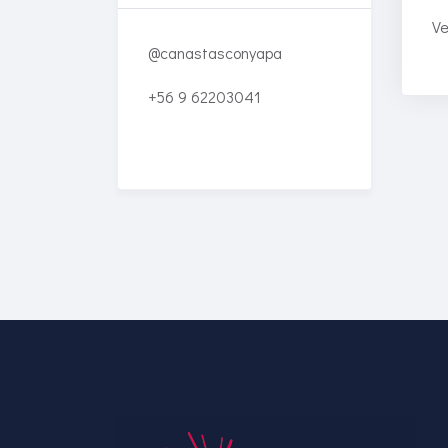
Ve
@canastasconyapa
+56 9 62203041
Enriched Learning
Experiences
Get unlimited access to 2,000
of Educati’s top courses for
your team.
Join Now