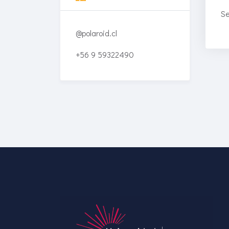
Se
@polaroid.cl
+56 9 59322490
Enriched Learning
Experiences
Get unlimited access to 2,000
of Educati’s top courses for
your team.
Join Now