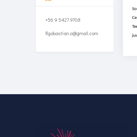
So
Ce
+56 9 5427 9708
Te
flgobastian.a@gmail.com
ju
Enriched Learning
Experiences
Get unlimited access to 2,000
of Educati’s top courses for
your team.
Join Now