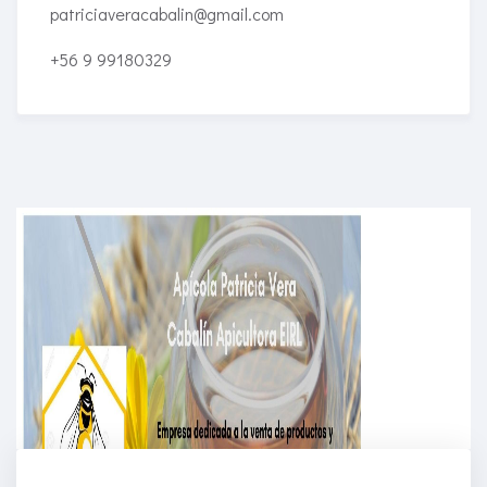
patriciaveracabalin@gmail.com
+56 9 99180329
Enriched Learning Experiences
Get unlimited access to 2,000 of Educati’s top
courses for your team.
Join Now