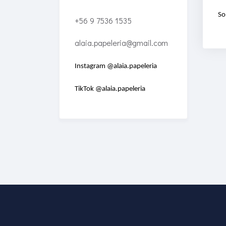
So
+56 9 7536 1535
alaia.papeleria@gmail.com
Instagram @alaia.papeleria
TikTok @alaia.papeleria
Enriched Learning
Experiences
Get unlimited access to 2,000
of Educati’s top courses for
your team.