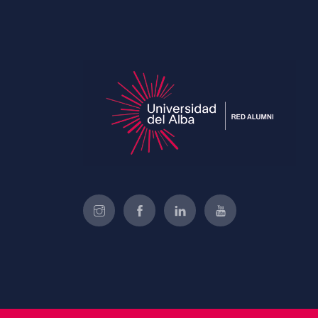
of Educati’s top courses for
your team.
Join Now