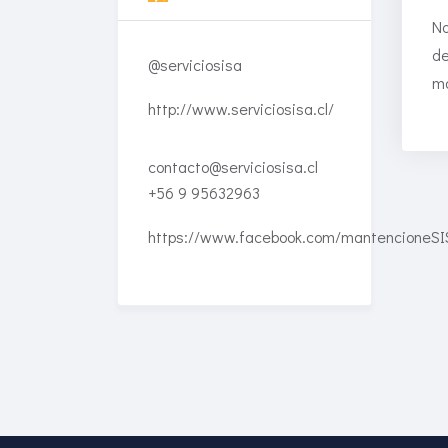
No
de
@serviciosisa
ma
http://www.serviciosisa.cl/
contacto@serviciosisa.cl
+56 9 95632963
https://www.facebook.com/mantencioneSI
Enriched Learning
Experiences
Get unlimited access to 2,000