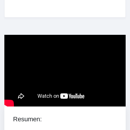
Enriched Learning Experiences
Get unlimited access to 2,000 of Educati’s top
courses for your team.
Join Now
Resumen: