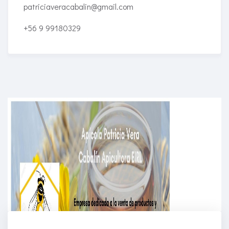
patriciaveracabalin@gmail.com
+56 9 99180329
Enriched Learning Experiences
Get unlimited access to 2,000 of Educati’s top
courses for your team.
Join Now