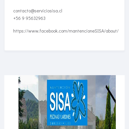
contacto@serviciosisa.cl
+56 9 95632963
https://www.facebook.com/mantencioneSISA/about/
Enriched Learning Experiences
Get unlimited access to 2,000 of Educati’s top
courses for your team.
Join Now