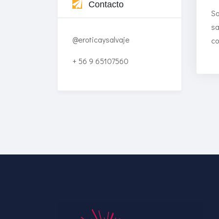
Contacto
So
sa
@eroticaysalvaje
co
+ 56 9 65107560
Enriched Learning
Experiences
Get unlimited access to 2,000
of Educati’s top courses for
your team.
Join Now