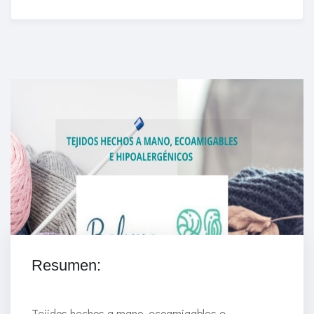
Enriched Learning Experiences
Get unlimited access to 2,000 of Educati’s top
courses for your team.
Join Now
Resumen:
Tejidos hechos a mano, ecoamigables e