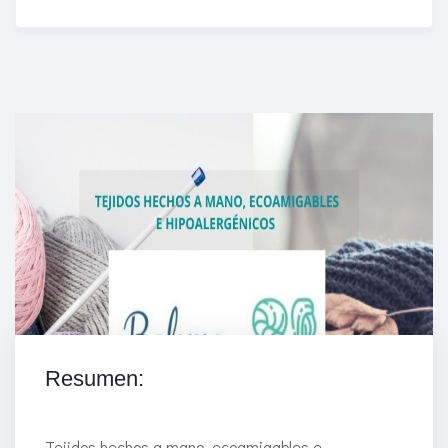
Enriched Learning Experiences
Get unlimited access to 2,000 of Educati’s top
courses for your team.
Join Now
Resumen:
Tejidos hechos a mano, ecoamigables e