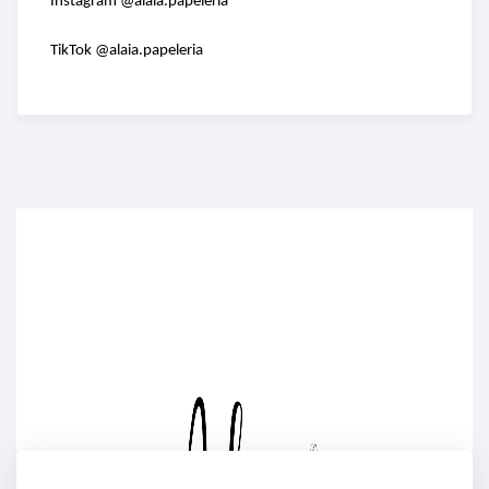
Instagram @alaia.papeleria
TikTok @alaia.papeleria
Enriched Learning Experiences
Get unlimited access to 2,000 of Educati’s top
courses for your team.
Join Now