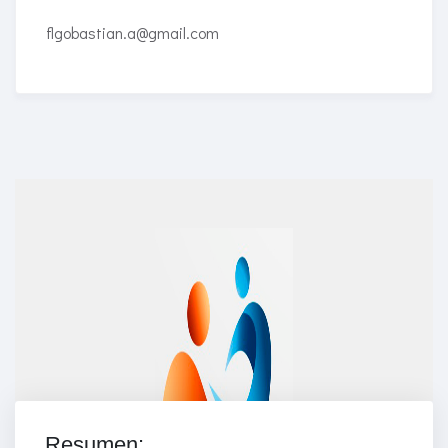
flgobastian.a@gmail.com
Enriched Learning Experiences
Get unlimited access to 2,000 of Educati’s top
courses for your team.
Join Now
Resumen: