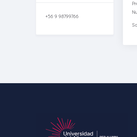
Pr
Nu
+56 9 98799766
So
Enriched Learning
Experiences
Get unlimited access to 2,000
of Educati’s top courses for
your team.
Join Now