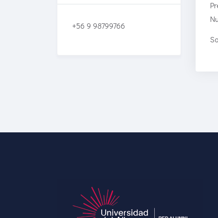
Pr
Nu
+56 9 98799766
So
Enriched Learning
Experiences
Get unlimited access to 2,000
of Educati’s top courses for
your team.
Join Now