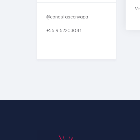
Ve
@canastasconyapa
+56 9 62203041
Enriched Learning
Experiences
Get unlimited access to 2,000
of Educati’s top courses for
your team.
Join Now