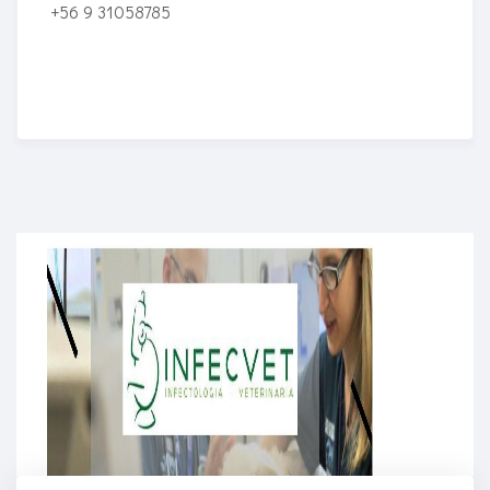
+56 9 31058785
Enriched Learning Experiences
Get unlimited access to 2,000 of Educati’s top
courses for your team.
Join Now