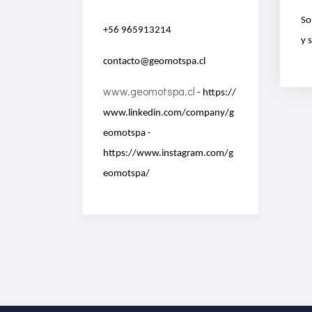
So
+56 965913214
y 
contacto@geomotspa.cl
www.geomotspa.cl
-
https://
www.linkedin.com/company/g
eomotspa -
https://www.instagram.com/g
eomotspa/
Enriched Learning
Experiences
Get unlimited access to 2,000