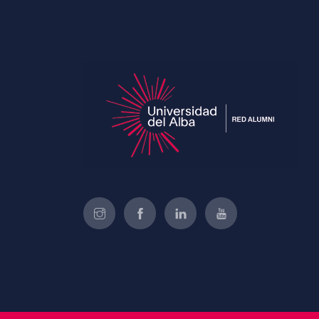
of Educati’s top courses for
your team.
Join Now