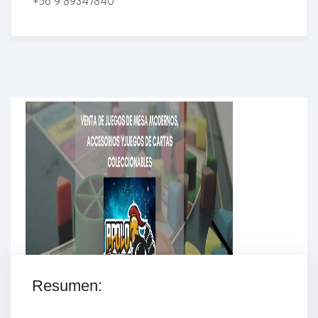
+56 9 89347840
Enriched Learning Experiences
Get unlimited access to 2,000 of Educati’s top
courses for your team.
Join Now
Resumen: