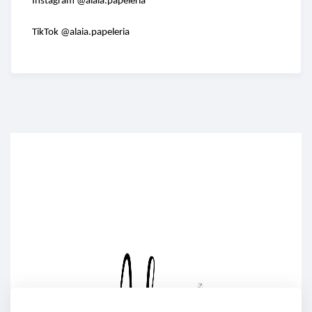
Instagram @alaia.papeleria
TikTok @alaia.papeleria
Enriched Learning Experiences
Get unlimited access to 2,000 of Educati’s top
courses for your team.
Join Now