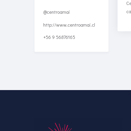
Ce
ca
@centroamai
http://www.centroamai.cl
+56 9 56876165
Enriched Learning
Experiences
Get unlimited access to 2,000
of Educati’s top courses for
your team.
Join Now