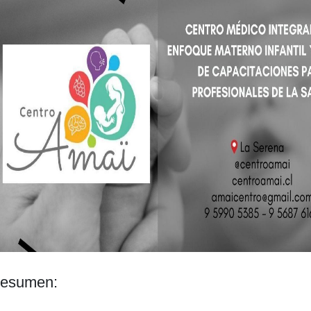
esumen: